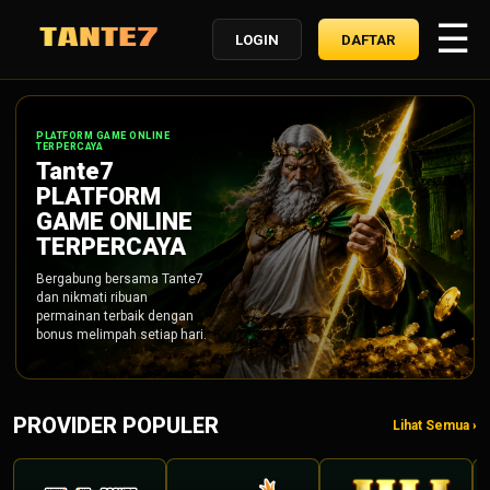
☰
LOGIN
DAFTAR
PLATFORM GAME ONLINE
TERPERCAYA
Tante7
PLATFORM
GAME ONLINE
TERPERCAYA
Bergabung bersama Tante7
dan nikmati ribuan
permainan terbaik dengan
bonus melimpah setiap hari.
PROVIDER POPULER
Lihat Semua ›