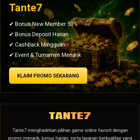
Tante7
✔ Bonus New Member 50%
✔ Bonus Deposit Harian
✔ Cashback Mingguan
✔ Event & Turnamen Menarik
KLAIM PROMO SEKARANG
Tante7 menghadirkan pilihan game online favorit dengan
promo menarik, bonus harian, serta layanan berkualitas yang