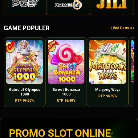
GAME POPULER
Lihat Semua ›
Gates of Olympus
Sweet Bonanza
Mahjong Ways
1000
1000
RTP 96.92%
RTP 96.50%
RTP 96.48%
PROMO SLOT ONLINE